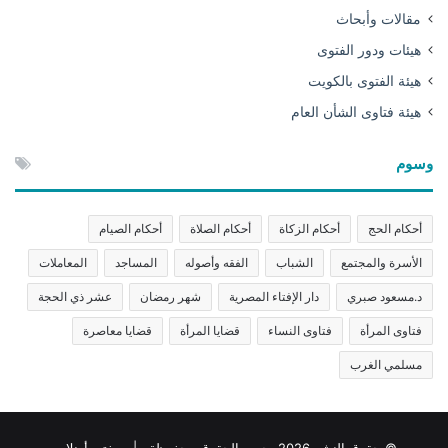
مقالات وأبحاث
هيئات ودور الفتوى
هيئة الفتوى بالكويت
هيئة فتاوى الشأن العام
وسوم
أحكام الحج
أحكام الزكاة
أحكام الصلاة
أحكام الصيام
الأسرة والمجتمع
الشباب
الفقه وأصوله
المساجد
المعاملات
د.مسعود صبري
دار الإفتاء المصرية
شهر رمضان
عشر ذي الحجة
فتاوى المرأة
فتاوى النساء
قضايا المرأة
قضايا معاصرة
مسلمي الغرب
© حقوق النشر 2026، جميع الحقوق محفوظة | مفتي أونلاين