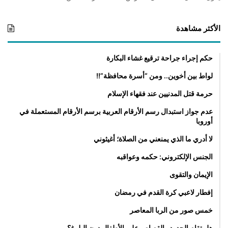
الأكثر مشاهدة
حكم إجراء جراحة ترقيع غشاء البكارة
لواط بين أخوين.. ومن “أسرة محافظة”!!
حرمة قتل المدنيين عند فقهاء الإسلام
عدم جواز استبدال رسم الأرقام العربية برسم الأرقام المستعملة في
أوروبا
لا أدري ما الذي يمنعني من الصلاة؛ أغيثوني
الجنس الإلكتروني: حكمه وعواقبه
الإيمان والتقوى
إفطار لاعبي كرة القدم في رمضان
خمس صور من الربا المعاصر
هل تقام الحدود والقصاص على الأطفال دون البلوغ؟