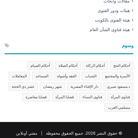
مقالات وأبحاث
هيئات ودور الفتوى
هيئة الفتوى بالكويت
هيئة فتاوى الشأن العام
وسوم
أحكام الحج
أحكام الزكاة
أحكام الصلاة
أحكام الصيام
الأسرة والمجتمع
الشباب
الفقه وأصوله
المساجد
المعاملات
د.مسعود صبري
دار الإفتاء المصرية
شهر رمضان
عشر ذي الحجة
فتاوى المرأة
فتاوى النساء
قضايا المرأة
قضايا معاصرة
مسلمي الغرب
© حقوق النشر 2026، جميع الحقوق محفوظة | مفتي أونلاين