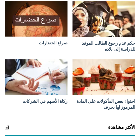
لٍ
أ
ج
ز
ا
ء
ح
صراع الحضارات
حكم عدم رجوع الطالب الموفد
ي
للدراسة إلى بلاده
و
ا
ن
ا
ت
م
ذ
ب
احتواء بعض المأكولات على المادة
زكاة الأسهم في الشركات
و
المرموز لها بحرف
ح
ة
الأكثر مشاهدة